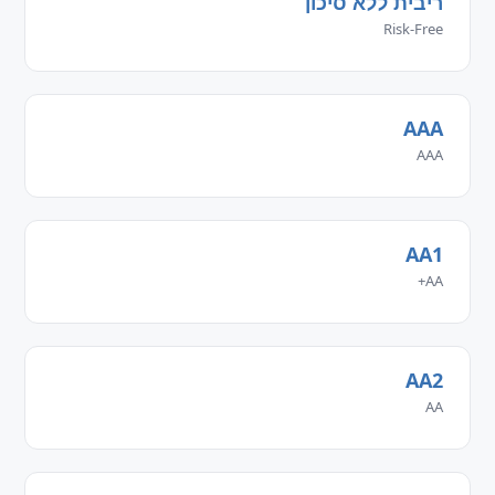
ריבית ללא סיכון
Risk-Free
AAA
AAA
AA1
AA+
AA2
AA