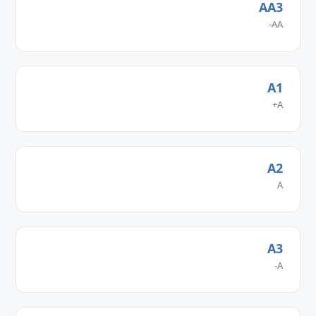
AA3
AA-
A1
A+
A2
A
A3
A-