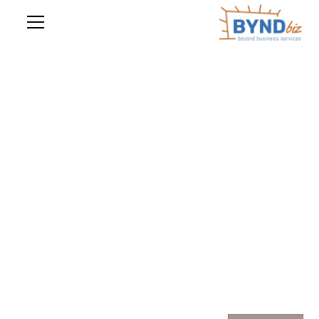
biz
BYND
שירותים מתקדמים
לעסקים
ב-Bynd
biz
אנו מגדירים מחדש את עולם השירותים
המקצועיים לעסקים. השירותים שלנו מבוססים על קשר ישיר
לאנשי מקצוע בכירים ומנוסים, פתרונות מתקדמים, יעילות
מקסימלית ושירותיות גבוהה. אנו פועלים מתוך מחויבות
למקצועיות חסרת פשרות, זמינות מלאה ומהירות ביצוע.