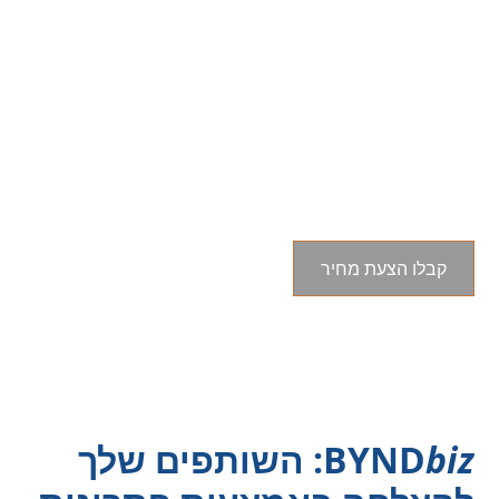
ייעוץ עסקי מדויק ולעניין
גלו פתרונות מותאמים אישית שמניעים צמיחה ויציבות לעסק
שלכם. התחברו למומחים שלנו עוד היום ובחנו כיצד נוכל
לתמוך במסע שלכם.
קבלו הצעת מחיר
biz
BYND
: השותפים שלך