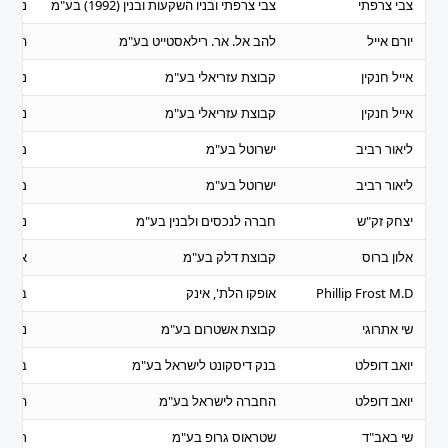
צבי צרפתי
צבי צרפתי ובניו השקעות ובנין (1992) בע"מ
נדל"ן 
יורם אייל
להב אל. אר. רילאסטייט בע"מ
השקע
אייל חנקין
קבוצת עזריאלי בע"מ
נדל"ן 
אייל חנקין
קבוצת עזריאלי בע"מ
נדל"ן 
ליאור רביב
ישרוטל בע"מ
מסחר
ליאור רביב
ישרוטל בע"מ
מסחר
יצחק זק"ש
חברה לנכסים ולבנין בע"מ
נדל"ן 
אלון ברוס
קבוצת דלק בע"מ
אנרגיה
Phillip Frost M.D
אופקו הלת', אינק
ביומד
שי אתרוגי
קבוצת אשטרום בע"מ
נדל"ן 
יואב דופלט
בנק דיסקונט לישראל בע"מ
בנקים
יואב דופלט
החברה לישראל בע"מ
השקע
שי באב"ד
שטראוס גרופ בע"מ
תעשי