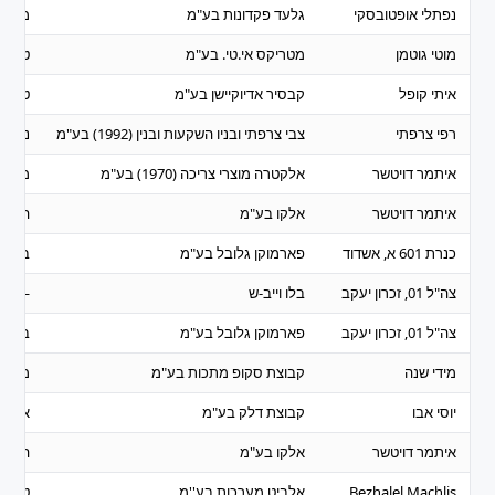
נפתלי אופטובסקי
גלעד פקדונות בע"מ
מכשיר
מוטי גוטמן
מטריקס אי.טי. בע"מ
טכנול
איתי קופל
קבסיר אדיוקיישן בע"מ
טכנול
רפי צרפתי
צבי צרפתי ובניו השקעות ובנין (1992) בע"מ
נדל"ן 
איתמר דויטשר
אלקטרה מוצרי צריכה (1970) בע"מ
מסחר
איתמר דויטשר
אלקו בע"מ
השקע
כנרת 601 א, אשדוד
פארמוקן גלובל בע"מ
ביומד
צה"ל 01, זכרון יעקב
בלו וייב-ש
—
צה"ל 01, זכרון יעקב
פארמוקן גלובל בע"מ
ביומד
מידי שנה
קבוצת סקופ מתכות בע"מ
מסחר
יוסי אבו
קבוצת דלק בע"מ
אנרגיה
איתמר דויטשר
אלקו בע"מ
השקע
Bezhalel Machlis
אלביט מערכות בע''מ
טכנול