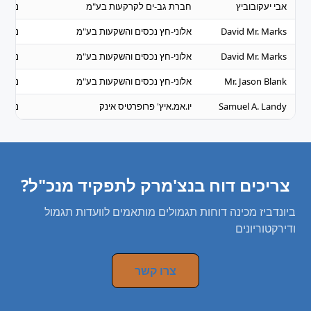
אבי יעקובוביץ
חברת גב-ים לקרקעות בע"מ
נדל"ן 
David Mr. Marks
אלוני-חץ נכסים והשקעות בע"מ
נדל"ן 
David Mr. Marks
אלוני-חץ נכסים והשקעות בע"מ
נדל"ן 
Mr. Jason Blank
אלוני-חץ נכסים והשקעות בע"מ
נדל"ן 
Samuel A. Landy
יו.אמ.איץ' פרופרטיס אינק
נדל"ן 
צריכים דוח בנצ'מרק לתפקיד מנכ"ל?
ביונדביז מכינה דוחות תגמולים מותאמים לוועדות תגמול
ודירקטוריונים
צרו קשר