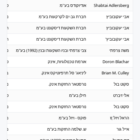
Shabtai Adlersberg
אודיוקודס בע''מ
טכנול
אבי יעקובוביץ
חברת גב-ים לקרקעות בע"מ
נדל"ן 
אבי יעקובוביץ
חברת השקעות דיסקונט בע"מ
השקע
אבי יעקובוביץ'
חברת השקעות דיסקונט בע"מ
השקע
משה צרפתי
צבי צרפתי ובניו השקעות ובנין (1992) בע"מ
נדל"ן 
Doron Blachar
אורמת טכנולוגיות, אינק
טכנול
Brian M. Culley
ליניאג' סל תרפיוטיקס אינק.
ביומד
סקוט בול
נורסטאר החזקות אינק.
נדל"ן 
אלי זיברט
חילן בע"מ
טכנול
סקוט בול
נורסטאר החזקות אינק.
נדל"ן 
הראל ויזל )ז
פוקס - ויזל בע"מ
מסחר
אייל גור
ש. שלמה החזקות בע"מ
מסחר