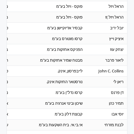
הראל ויזל
פוקס - ויזל בע"מ
מסחר
הראל ויזל )ז
פוקס - ויזל בע"מ
מסחר
יובל יריב
קבסיר אדיוקיישן בע"מ
טכנול
איציק וייץ
קרסו מוטורס בע"מ
מסחר
יצחק עוז
הפניקס אחזקות בע''מ
ביטוח
ליאור פרבר
מבטח שמיר אחזקות בע"מ
השקע
John C. Collins
לייבפרסון, אינק.
טכנול
ריאן לי
נורסטאר החזקות אינק.
נדל"ן 
דן פרנס
קרסו נדל"ן בע"מ
נדל"ן 
תמיר כהן
שיכון ובינוי אנרגיה בע"מ
אנרגיה
יוסי אבו
קבוצת דלק בע"מ
אנרגיה
לבנת מזרחי
אי.בי.אי. בית השקעות בע"מ
שרותי