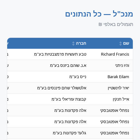
מנכ"ל — כל הנתונים
תגמולים באלפי ₪
שם
חברה
ענף
Richard Francis
טבע תעשיות פרמצבטיות בע''מ
ביומד
והיו ניתני
א.נ. שוהם ביזנס בע"מ
שרותי
Barak Eilam
נייס בע''מ
טכנול
יאיר לוינשטיין
אלטשולר שחם פיננסים בע"מ
שרותי
אייל חנקין
קבוצת עזריאלי בע"מ
נדל"ן 
נפתלי אופטובסקי
אלה פקדונות בע"מ
מכשיר
נפתלי אופטובסקי
אלה פקדונות בע"מ
מכשיר
נפתלי אופטובסקי
גלעד פקדונות בע"מ
מכשיר