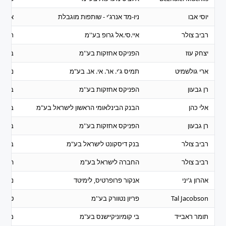
יוסי אבו
ניו-מד אנרג'י - שותפות מוגבלת
אנרגיה
רביב צולר
איי.סי.אל גרופ בע''מ
תעשי
יצחק עוז
הפניקס אחזקות בע''מ
ביטוח
ארי גולשמיט
תמיס ג'י. אר. אי. אנ. בע"מ
נדל"ן 
רן גבעון
הפניקס אחזקות בע''מ
ביטוח
אלי כהן
הבנק הבינלאומי הראשון לישראל בע"מ
בנקים
רן גבעון
הפניקס אחזקות בע''מ
ביטוח
רביב צולר
בנק דיסקונט לישראל בע"מ
בנקים
רביב צולר
החברה לישראל בע"מ
השקע
אהרון ג'יני
אנקור פרופרטיס, לימיטד
נדל"ן 
Tal Jacobson
פריון נטוורק בע''מ
טכנול
תומר ראבייד
בי קומיוניקיישנס בע"מ
מסחר