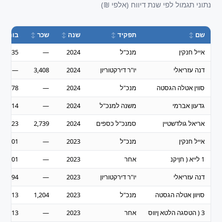
נתוני תגמול לפי שנת דיווח (אלפי ₪)
שם
תפקיד
שנה
שכר
בונוס
אייל חנקין
מנכ"ל
2024
—
9,135
דנה עזריאלי
יו"ר דירקטוריון
2024
3,408
—
סווין אטלה הגסטה
מנכ"ל
2024
—
5,578
גדעון אברמי
משנה למנכ"ל
2024
—
3,114
אריאל גולדשטיין
סמנכ"ל כספים
2024
2,739
23
אייל חנקין
מנכ"ל
2023
—
3,501
1 לייא ( חןיקנ
אחר
2023
—
3,501
דנה עזריאלי
יו"ר דירקטוריון
2023
—
3,294
סויוון אטלה הגסטה
מנכ"ל
2023
1,204
3,013
3 ( הטסגה הלטא ןיווס
אחר
2023
—
3,013