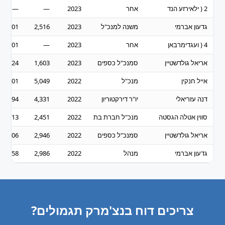
2 ( ילאירזע הנד
אחר
2023
—
—
גדעון אברמי
משנה למנכ"ל
2023
2,516
1,001
4 ( ועגדימרבאן
אחר
2023
—
1,001
אריאל גולדשטיין
סמנכ"ל כספים
2023
1,603
1,524
אייל חנקין
מנכ"ל
2022
5,049
3,501
דנה עזריאלי
יו"ר דירקטוריון
2022
4,331
3,294
סווין אטלה הגסטה
מנכ"ל חברת בת
2022
2,451
3,013
אריאל גולדשטיין
סמנכ"ל כספים
2022
2,946
1,306
גדעון אברמי
מנהל
2022
2,986
858
צריכים דוח בנצ'מרק תגמולים?