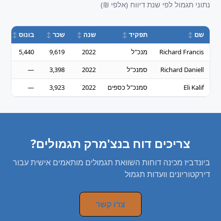
נתוני תגמול לפי שנת דיווח (אלפי ₪)
שם
תפקיד
שנה
שכר
בונוס
Richard Francis
מנכ"ל
2022
9,619
5,440
Richard Daniell
סמנכ"ל
2022
3,398
—
Eli Kalif
סמנכ"ל כספים
2022
3,923
—
צריכים דוח בנצ'מרק תגמולים?
ביונדביז מכינה דוחות השוואת תגמולים מותאמים אישית עבור
דירקטוריונים וועדות תגמול
צרו קשר