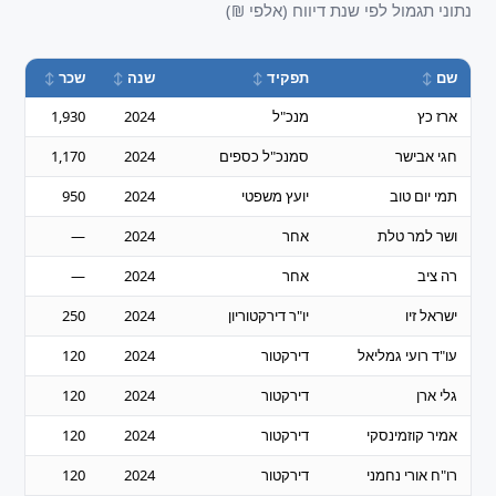
נתוני תגמול לפי שנת דיווח (אלפי ₪)
שם
תפקיד
שנה
שכר
בונ
ארז כץ
מנכ"ל
2024
1,930
320
חגי אבישר
סמנכ"ל כספים
2024
1,170
750
תמי יום טוב
יועץ משפטי
2024
950
600
ושר למר טלת
אחר
2024
—
—
רה ציב
אחר
2024
—
—
ישראל זיו
יו"ר דירקטוריון
2024
250
—
עו"ד רועי גמליאל
דירקטור
2024
120
—
גלי ארן
דירקטור
2024
120
—
אמיר קוזמינסקי
דירקטור
2024
120
—
רו"ח אורי נחמני
דירקטור
2024
120
—