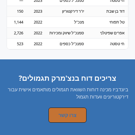
חי טסטה
סמנכ"ל כספים
2023
—
—
דוד בן שבת
יו"ר דירקטוריון
2023
150
—
טל תפוחי
מנכ"ל
2022
1,144
583
אפרים שפיטלני
סמנכ"ל שיווק ומכירות
2022
2,726
—
חי טסטה
סמנכ"ל כספים
2022
523
—
צריכים דוח בנצ'מרק תגמולים?
ביונדביז מכינה דוחות השוואת תגמולים מותאמים אישית עבור
דירקטוריונים וועדות תגמול
צרו קשר