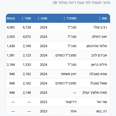
נתוני תגמול לפי שנת דיווח (אלפי ₪)
שם
תפקיד
שנה
שכר
בונוס
רביב צולר
מנכ"ל
2024
6,728
4,082
יואב דופלט
מנכ"ל
2024
4,072
2,503
אלעד אהרונסון
מנכ"ל
2024
2,169
1,436
אבירם להב
סמנכ"ל כספים
2024
2,123
1,381
פיליפ בראון
מנכ"ל
2024
1,533
2,184
שגיא קאבלה
יועץ משפטי
2024
2,162
946
שאול קאבלו
סמנכ"ל כספים
2024
2,162
946
מאיה אלשיך קפלן
—
2024
2,148
946
שור ועד
דירקטור
2023
—
—
רה, בשו
אחר
2023
—
—