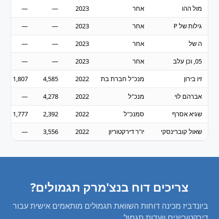
מול ההו
אחר
2023
—
—
גילות של P
אחר
2023
—
—
ה של
אחר
2023
—
—
05, וכן עלב
אחר
2023
—
—
זיו בירון
מנכ"ל חברת בת
2022
4,585
1,807
אברהם לוי
מנכ"ל
2022
4,278
—
שגיא אסרף
סמנכ"ל
2022
2,392
1,777
שאול קוברינסקי
יו"ר דירקטוריון
2022
3,556
—
צריכים דוח בנצ'מרק תגמולים?
ביונדביז מכינה דוחות השוואת תגמולים מותאמים אישית עבור
דירקטוריונים וועדות תגמול